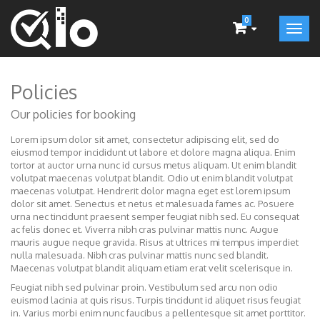
0
Policies
Our policies for booking
Lorem ipsum dolor sit amet, consectetur adipiscing elit, sed do
eiusmod tempor incididunt ut labore et dolore magna aliqua. Enim
tortor at auctor urna nunc id cursus metus aliquam. Ut enim blandit
volutpat maecenas volutpat blandit. Odio ut enim blandit volutpat
maecenas volutpat. Hendrerit dolor magna eget est lorem ipsum
dolor sit amet. Senectus et netus et malesuada fames ac. Posuere
urna nec tincidunt praesent semper feugiat nibh sed. Eu consequat
ac felis donec et. Viverra nibh cras pulvinar mattis nunc. Augue
mauris augue neque gravida. Risus at ultrices mi tempus imperdiet
nulla malesuada. Nibh cras pulvinar mattis nunc sed blandit.
Maecenas volutpat blandit aliquam etiam erat velit scelerisque in.
Feugiat nibh sed pulvinar proin. Vestibulum sed arcu non odio
euismod lacinia at quis risus. Turpis tincidunt id aliquet risus feugiat
in. Varius morbi enim nunc faucibus a pellentesque sit amet porttitor.