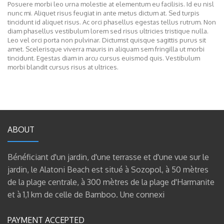
Posuere morbi leo urna molestie at elementum eu facilisis. Id eu nisl
nunc mi. Aliquet risus feugiat in ante metus dictum at. Sed turpis
tincidunt id aliquet risus. Ac orci phasellus egestas tellus rutrum. Non
diam phasellus vestibulum lorem sed risus ultricies tristique nulla.
Leo vel orci porta non pulvinar. Dictumst quisque sagittis purus sit
amet. Scelerisque viverra mauris in aliquam sem fringilla ut morbi
tincidunt. Egestas diam in arcu cursus euismod quis. Vestibulum
morbi blandit cursus risus at ultrices.
ABOUT
Bénéficiant d'un jardin, d'une terrasse et d'une vue sur le
jardin, le Alatoni Beach est situé à Sozopol, à 50 mètres
de la plage centrale, à 300 mètres de la plage d'Harmanite
et à 1,1 km de celle de Bamboo. Une connexi
PAYMENT ACCEPTED